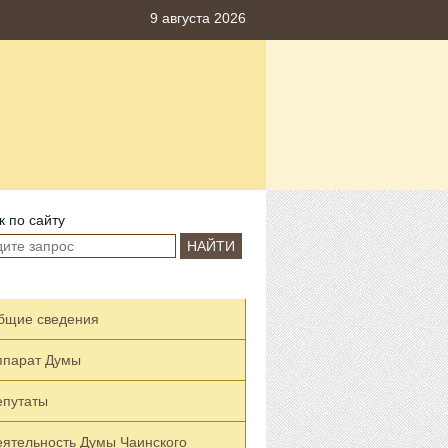
9 августа 2026
к по сайту
НАЙТИ
бщие сведения
ппарат Думы
епутаты
еятельность Думы Чаинского