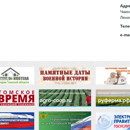
Адре
Чаин
Лени
Теле
e-mai