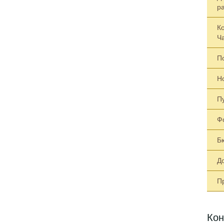
р
К
Ч
П
Н
П
Ф
Б
Д
П
Кон